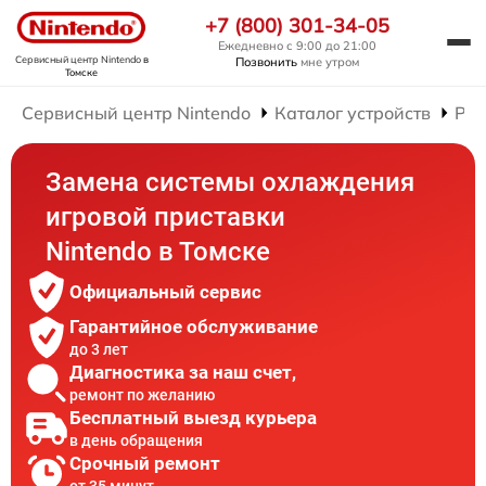
+7 (800) 301-34-05
Ежедневно с 9:00 до 21:00
Сервисный центр Nintendo
в
Позвонить
мне утром
Томске
Сервисный центр Nintendo
Каталог устройств
Рем
Замена системы охлаждения
игровой приставки
Nintendo в Томске
Официальный сервис
Гарантийное обслуживание
до 3 лет
Диагностика за наш счет,
ремонт по желанию
Бесплатный выезд курьера
в день обращения
Срочный ремонт
от 35 минут