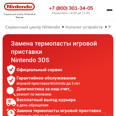
+7 (800) 301-34-05
Ежедневно с 9:00 до 21:00
Сервисный центр Nintendo
в
Томске
Сервисный центр Nintendo
Каталог устройств
Рем
Замена термопасты игровой
приставки
Nintendo 3DS
Официальный сервис
Гарантийное обслуживание
игровой приставки Nintendo до 3 лет
Диагностика за наш счет,
ремонт по желанию
Бесплатный выезд курьера
в день обращения
Замена термопасты игровой приставки
Nintendo 3DS от 35 минут